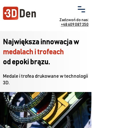
Zadzwoń do nas:
+48 609 087 350
Największa innowacja w
medalach i trofeach
od epoki brązu.
Medale i trofea drukowane w technologii
3D.