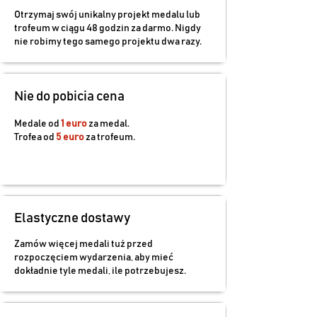
Otrzymaj swój unikalny projekt medalu lub
trofeum w ciągu 48 godzin za darmo. Nigdy
nie robimy tego samego projektu dwa razy.
Nie do pobicia cena
Medale od
1 euro
za medal.
Trofea od
5 euro
za trofeum.
Elastyczne dostawy
Zamów więcej medali tuż przed
rozpoczęciem wydarzenia, aby mieć
dokładnie tyle medali, ile potrzebujesz.