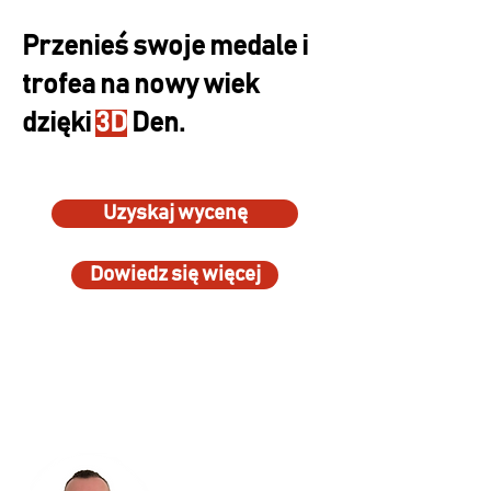
Przenieś swoje medale i
trofea na nowy wiek
dzięki
3D
Den.
Uzyskaj wycenę
Dowiedz się więcej