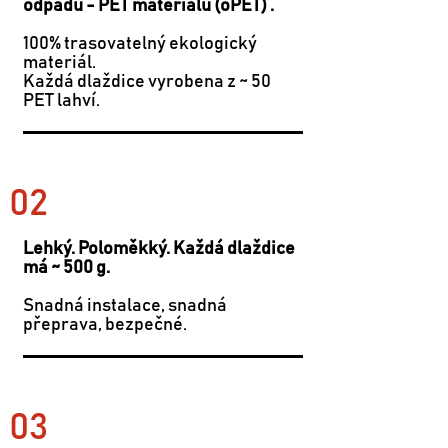
odpadu - PET materiálu (oPET)
.
100% trasovatelný ekologický
materiál.
Každá dlaždice vyrobena z ~ 50
PET lahví.
02
Lehký. Poloměkký. Každá dlaždice
má ~ 500 g.
Snadná instalace, snadná
přeprava, bezpečné.
03