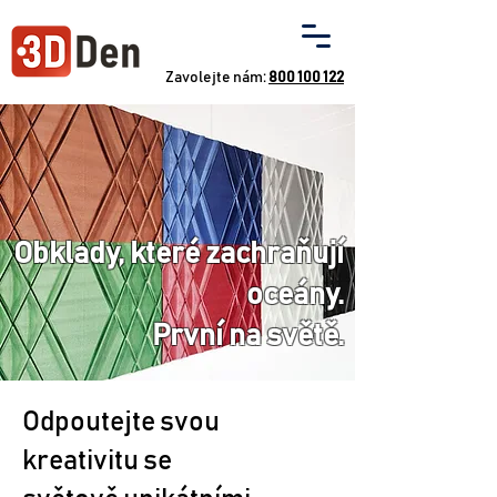
Zavolejte nám:
800 100 122
Obklady, které zachraňují
oceány.
První na světě.
Odpoutejte svou
kreativitu se