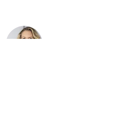
Pošlete nám
poptávku
Ozveme se Vám s nabídkou do 2 hodin.
Česká republika:
+420 800 100 122
Slovensko:
+421 907 980 946
Jméno