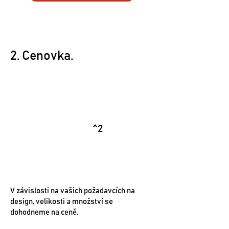
2. Cenovka.
Cena podobná ostatním
obkladovým materiálům, ale
zcela jiný příběh
^2
.
V závislosti na vašich požadavcích na
design, velikosti a množství se
dohodneme na ceně.