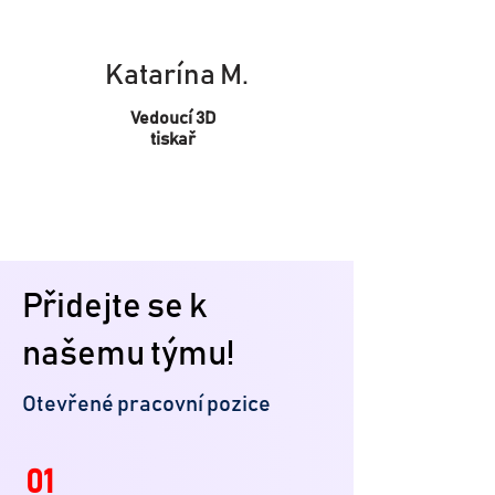
Katarína M.
Vedoucí 3D
tiskař
Přidejte se k
našemu týmu!
Otevřené pracovní pozice
01