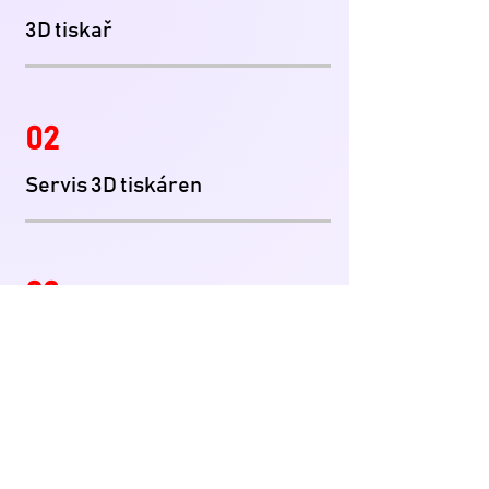
3D tiskař
02
Servis 3D tiskáren
03
Prodej
04