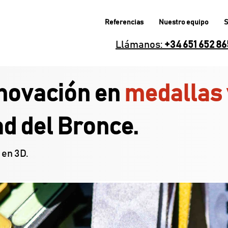
Referencias
Nuestro equipo
S
Llámanos:
+34 651 652 8
novación en
medallas 
ad del Bronce.
 en 3D.