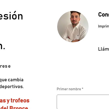
esión
Con
Imprim
n.
Llám
res e
 que cambia
 deportivos.
Primer nombre
s y trofeos
 del Bronce.