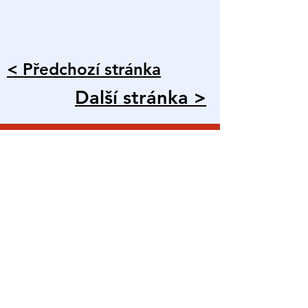
< Předchozí stránka
Další stránka >
Kontakt
info@3dden.com
Společnost 3DDen s.r.o.
Stojická 881, Praha, EU
IČO:
17120918